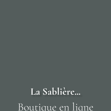
L
a
S
a
b
l
i
è
r
e
.
.
.
B
o
u
t
i
q
u
e
e
n
l
i
g
n
e