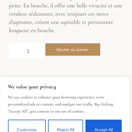
poire. En bouche, il offre une belle vivacité et une
rondeur séduisante, avec toujours ces notes
d’agrumes, créant une agréable et persistante
longueur en bouche.
Ajouter au panier
Fiche technique
We value your privacy
We use cookies to enhance your browsing experience, serve
personalized ads or content, and analyze our traffic. By clicking
Type de vin :
Blanc sec
"Accept All", you consent to our use of cookies.
Cépage :
100 % Chenin
Terroir :
Argilo-Calcaire et gravier
Customize
Reject All
Accept All
Garde :
4 ans